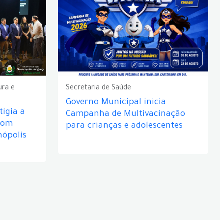
ura e
Secretaria de Saúde
Governo Municipal inicia
igia a
Campanha de Multivacinação
com
para crianças e adolescentes
nópolis