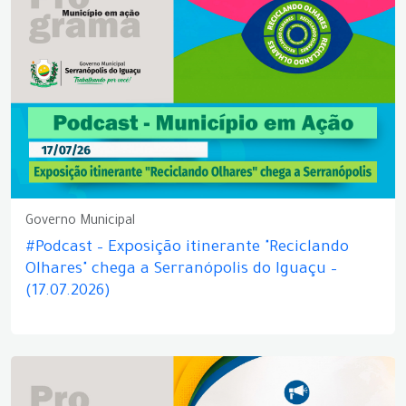
Governo Municipal
#Podcast – Exposição itinerante "Reciclando
Olhares" chega a Serranópolis do Iguaçu –
(17.07.2026)