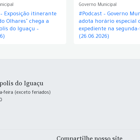
nicipal
Governo Municipal
– Exposição itinerante
#Podcast – Governo Mun
do Olhares" chega a
adota horário especial 
lis do Iguaçu –
expediente na segunda-f
26)
(26.06.2026)
polis do Iguaçu
-feira (exceto feriados)
30
Compartilhe nosso site