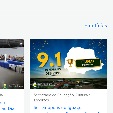
+ notícias
ial
Secretaria de Educação, Cultura e
Esportes
e em
Serranópolis do Iguaçu
ao Dia