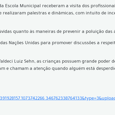
 Escola Municipal receberam a visita dos profissionai
e realizaram palestras e dinâmicas, com intuito de in
úvidas quanto às maneiras de prevenir a poluição das 
o das Nações Unidas para promover discussões a respe
 Valdeci Luiz Sehn, as crianças possuem grande poder
vam e chamam a atenção quando alguém está desperdiça
5391928157.1073742266.346762338764133&type=3&uploa