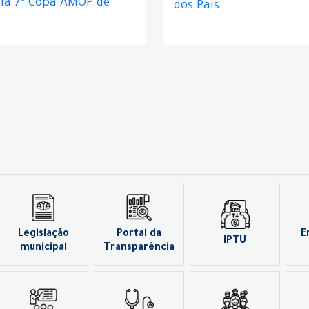
ela 7ª Copa AMOP de
dos Pais
Legislação
Portal da
E
IPTU
municipal
Transparência