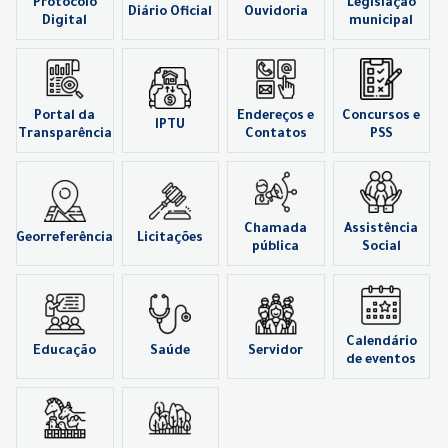
Protocolo
Legislação
Diário Oficial
Ouvidoria
Digital
municipal
Portal da
Endereços e
Concursos e
IPTU
Transparência
Contatos
PSS
Chamada
Assistência
Georreferência
Licitações
pública
Social
Calendário
Educação
Saúde
Servidor
de eventos