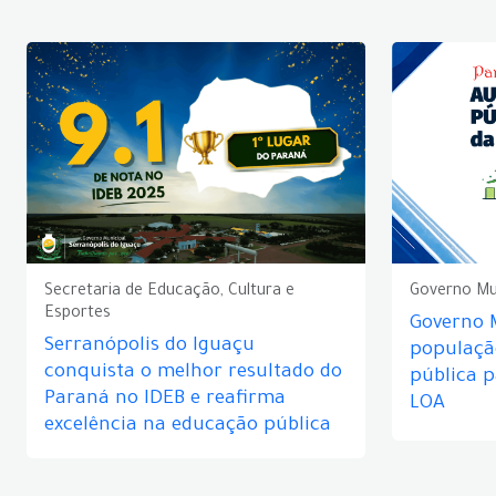
Secretaria de Educação, Cultura e
Governo Mu
Esportes
Governo 
Serranópolis do Iguaçu
populaçã
conquista o melhor resultado do
pública 
Paraná no IDEB e reafirma
LOA
excelência na educação pública