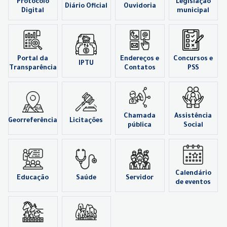
Protocolo
Legislação
Diário Oficial
Ouvidoria
Digital
municipal
Portal da
Endereços e
Concursos e
IPTU
Transparência
Contatos
PSS
Chamada
Assistência
Georreferência
Licitações
pública
Social
Calendário
Educação
Saúde
Servidor
de eventos