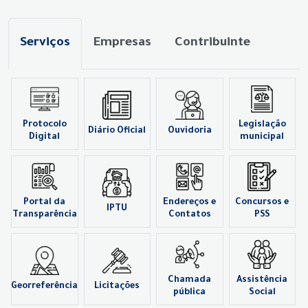
Serviços
Empresas
Contribuinte
Protocolo
Legislação
Diário Oficial
Ouvidoria
Digital
municipal
Portal da
Endereços e
Concursos e
IPTU
Transparência
Contatos
PSS
Chamada
Assistência
Georreferência
Licitações
pública
Social