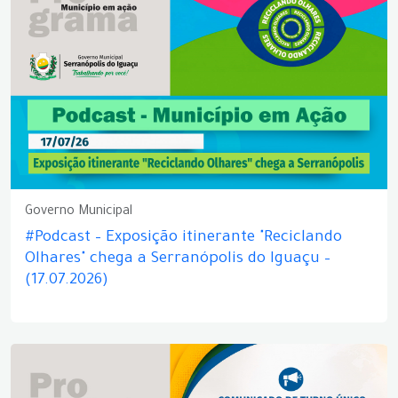
Governo Municipal
#Podcast – Exposição itinerante "Reciclando
Olhares" chega a Serranópolis do Iguaçu –
(17.07.2026)