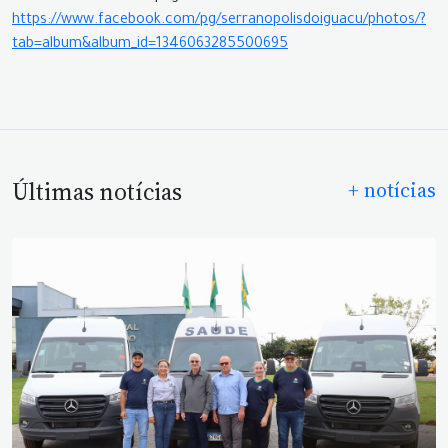
https://www.facebook.com/pg/serranopolisdoiguacu/photos/?
tab=album&album_id=1346063285500695
Últimas notícias
+ notícias