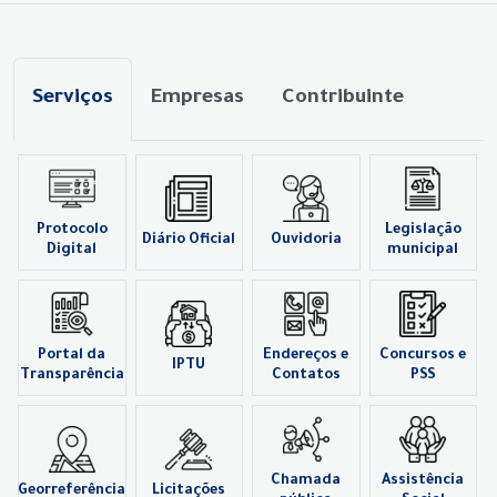
Serviços
Empresas
Contribuinte
Protocolo
Legislação
Diário Oficial
Ouvidoria
Digital
municipal
Portal da
Endereços e
Concursos e
IPTU
Transparência
Contatos
PSS
Chamada
Assistência
Georreferência
Licitações