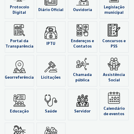
Protocolo
Legislação
Diário Oficial
Ouvidoria
Digital
municipal
Portal da
Endereços e
Concursos e
IPTU
Transparência
Contatos
PSS
Chamada
Assistência
Georreferência
Licitações
pública
Social
Calendário
Educação
Saúde
Servidor
de eventos