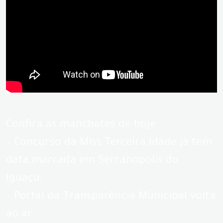
Confira as manchetes de hoje:
– Concurso da Miss Terceira Idade já tem
data marcada em Serranópolis do
Iguaçu;
– Portal da Transparência Municipal volta
ao ar;